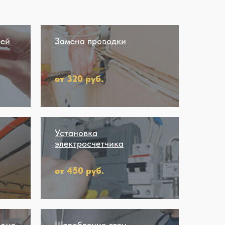
лей
Замена проводки
от 320 руб.
Установка
электросчетчика
от 450 руб.
доме
Штробление стен