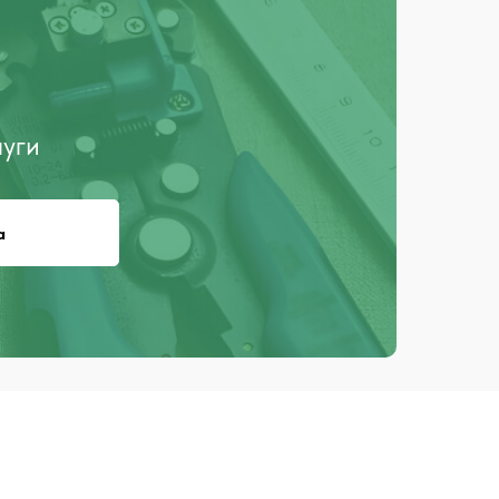
луги
а