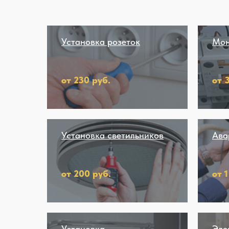
Установка розеток
Мон
от 230 руб.
от 
Установка светильников
Ава
от 200 руб.
от 
Установка
Эле