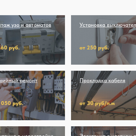
таж узо и автоматов
Установка выключате
360 руб.
от 250 руб.
рийный ремонт
Прокладка кабеля
1 050 руб.
от 30 руб/п.м
ктрика в новостройке
Электрика в частном 