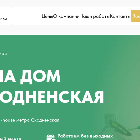
Цены
О компании
Наши работы
Контакты
Зак
ника
кая
НА ДОМ
ХОДНЕНСКАЯ
4-house метро Сходненская
Работаем без выходных
ый выезд