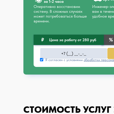
за 1‑2 часа
Оперативно восстановим
Инженер-эле
систему. В сложных случаях
вам в течен
может потребоваться больше
удобное вре
времени.
Цена за работу от 280 руб
Я согласен с условиями
обработки персона
СТОИМОСТЬ УСЛУГ