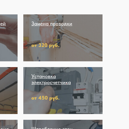
лей
Замена проводки
от 320 руб.
Установка
электросчетчика
от 450 руб.
доме
Штробление стен