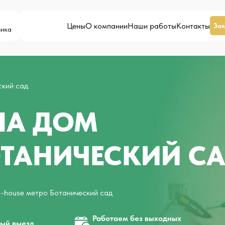
Цены
О компании
Наши работы
Контакты
Зак
ника
ский сад
НА ДОМ
ОТАНИЧЕСКИЙ С
4-house метро Ботанический сад
Работаем без выходных
ый выезд