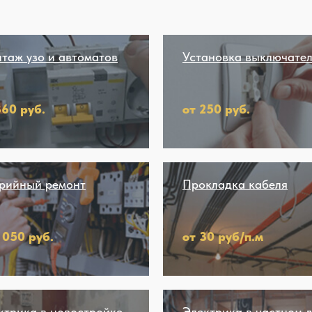
таж узо и автоматов
Установка выключате
360 руб.
от 250 руб.
рийный ремонт
Прокладка кабеля
1 050 руб.
от 30 руб/п.м
ктрика в новостройке
Электрика в частном 