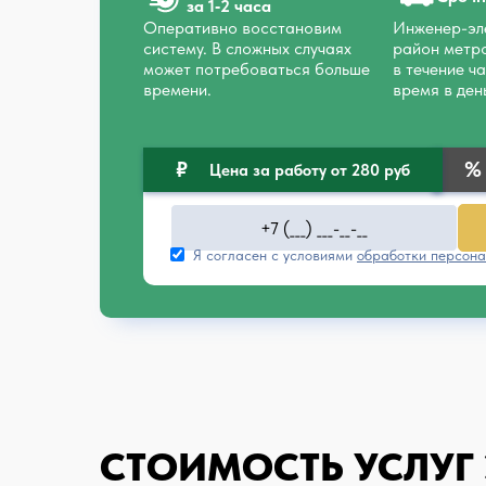
за 1‑2 часа
Оперативно восстановим
Инженер-эле
систему. В сложных случаях
район метр
может потребоваться больше
в течение ч
времени.
время в ден
Цена за работу от 280 руб
Я согласен с условиями
обработки персона
СТОИМОСТЬ УСЛУГ