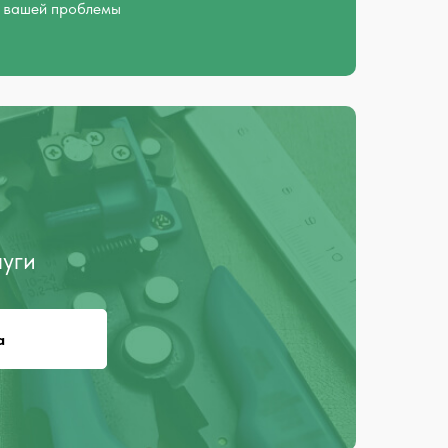
вашей проблемы
луги
а